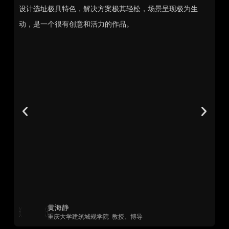
打
设计选址极具特色，解决方案极其轻松，场景呈现极为生
设
集
动，是一个很有创意和活力的作品。
破
友
社
零
好
更
散
传
新
城
统
有机
市
范
共
导
本
向
黄海静
重庆大学建筑城规学院 教授、博导