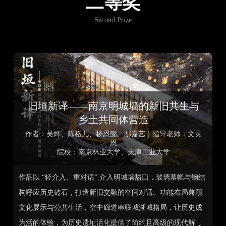
二等奖
Second Prize
旧垣新译——南京明城墙的新旧共生与
乡土共同体营造
作者：吴烨、陈格儿、杨恩懿、邴嘉艺｜指导老师：文灵
恩
院校：南京林业大学、天津工业大学
作品以 “轻介入、重对话” 介入明城墙豁口，玻璃幕帐与钢结
方
盖
构呼应历史砖石，打造新旧交融的空间对话。功能布局兼顾
活
测
文化展示与公共生活，空中廊道串联城湖城格局，让历史成
设
为活的体验，为历史遗址活化提供了简约且高级的现代解