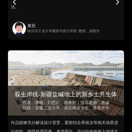
法。
董慰
哈尔滨工业大学建筑与设计学院 教授、副院长
双生岸线-新疆盐碱地上的新乡土共生体
作者：章旸、刘思容、胡奇轩｜指导老师：唐诚
院校：安徽工业大学、南京林业大学、香港大学
好
作品能够充分解读设计背景，紧密结合养殖业等相关场景进
视
行创作，细节处理完善、考虑周全。设计中有效融入地域文
规