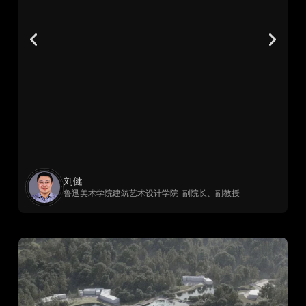
兼
化
顾
图
位
与
高
术
可
细
刘健
鲁迅美术学院建筑艺术设计学院 副院长、副教授