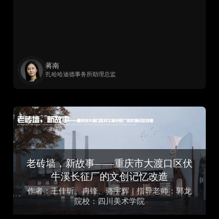
蒋南
扎哈哈迪德事务所助理总监
老砖墙，新故事——重庆市大渡口区伏
牛溪长征厂的文创记忆改造
作者：王佳昕、冉锋、骆宇辉｜指导老师：郭龙
院校：四川美术学院