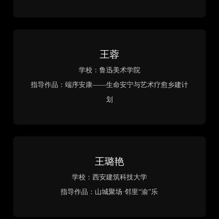
古卷新呈·织梦旧庄-重庆市江津区四面山
镇双凤村寿星庄改造设计
作者：骆宇辉、冉锋
指导老师：郭龙
院校：四川美术学院