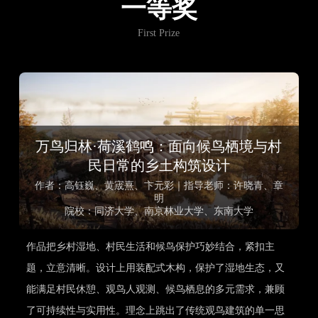
一等奖
First Prize
万鸟归林·荷溪鹤鸣：面向候鸟栖境与村
民日常的乡土构筑设计
作者：高钰巍、黄宬熹、卞元彩｜指导老师：许晓青、章
明
院校：同济大学、南京林业大学、东南大学
作品把乡村湿地、村民生活和候鸟保护巧妙结合，紧扣主
题，立意清晰。设计上用装配式木构，保护了湿地生态，又
能满足村民休憩、观鸟人观测、候鸟栖息的多元需求，兼顾
了可持续性与实用性。理念上跳出了传统观鸟建筑的单一思