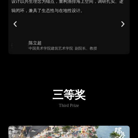
功
设计以共生理念为锚点，重构渔排海上空间，调研扎实、逻
以
构
辑闭环，兼具了生态性与在地性设计。
能
建
合
陈立超
中国美术学院建筑艺术学院 副院长、教授
三等奖
Third Prize