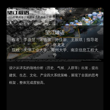
望江罐语
作者：李盈慧、宋雪雪、孙佳新、王辰琪｜指导老
师：张龙龙
院校：天津工业大学、常州大学、南京信息工程大
学
设计从详实的场地分析（历史、气候、人群等）出发，提出
一
合
建筑、生态、文化、产业四大系统策略，展现了全面的思考
示
亲
框架，整体完成度较高。
空
间
子
造
创
转
打