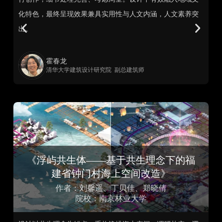
化特色，最终呈现效果兼具实用性与人文内涵，人文素养突
略
出。
使
是
霍春龙
清华大学建筑设计研究院 副总建筑师
《浮屿共生体——基于共生理念下的福
建省钟门村海上空间改造》
作者：刘馨遥、丁贝佳、郑晓倩
院校：南京林业大学