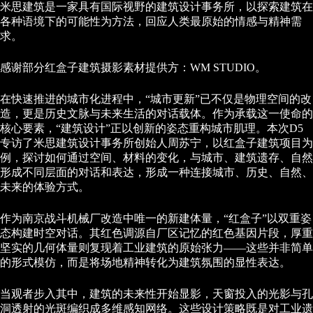
米思建筑是一家具有国际视野的建筑设计事务所，以探索建筑在
各种语境下的可能性为方法，回应人类最原始的情感与精神需
求。
感谢部分红盒子建筑摄影素材提供方：WM STUDIO。
在快速推进的城市化进程中，“城市更新”已不仅是物理空间的改
造，更是历史文脉与未来生活的对话载体。作为承载这一使命的
核心要素，“建筑设计”正以创新的姿态重构城市肌理。本次D5
专访了米思建筑设计事务所创始人周苏宁，以红盒子建筑项目为
例，探讨如何通过空间、材料的变化，与城市、建筑遗存、自然
形成不同层面的对话和表达，形成一种连接城市、历史、自然、
未来的体验方式。
作为南京战斗机械厂改造中唯一的新建体量，“红盒子”以双重姿
态构建时空对话。其红色调源自厂区记忆的红色基因片段，厚重
坚实的几何体量则复现着工业建筑的原始张力——这些并非简单
的形式模仿，而是将场地精神转化为建筑氛围的显性表达。
当观者步入其中，建筑的未来性开始显影，天窗投入的光影与孔
洞透射的光斑编织成多维感知网络。这些设计策略既是对工业遗